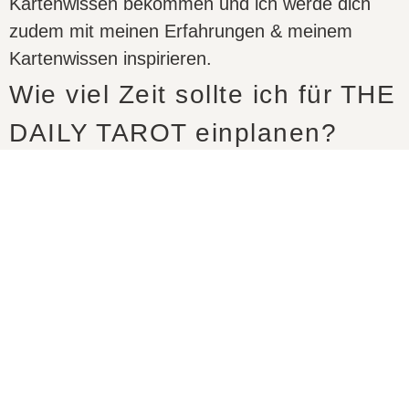
Kartenwissen bekommen und ich werde dich
zudem mit meinen Erfahrungen & meinem
Kartenwissen inspirieren.
Wie viel Zeit sollte ich für THE
DAILY TAROT einplanen?
Wir treffe uns wöchentlich immer samstags für
1-1,5h live via Zoom. Wenn es dir möglich ist,
dann sei da gerne unbedingt dabei. Solltest du
nicht live dabei sein können, dann schau dir die
Aufzeichnungen an. Außerdem wird es kleine
vorbereitende Übungen geben, dazu solltest du
1 Stunde die Woche gerne mal einplanen und
natürlich ein bisschen Zeit für deine
Tarotlegungen. Die können zwischen 5-30