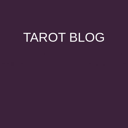
TAROT BLOG
ategorie: Tarot x Selbstheilu
ipps & Inspirationen für Tarot-Anfänger & Tarot Lover